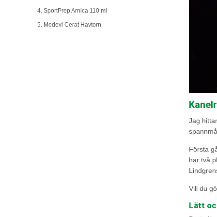
4. SportPrep Arnica 110 ml
5. Medevi Cerat Havtorn
Kanelr
Jag hitta
spannmål
Första gå
har två p
Lindgrens
Vill du g
Lätt oc