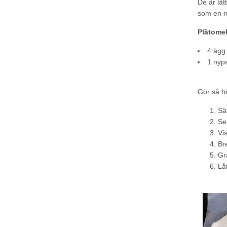
De är lät
som en ru
Plåtomel
4 ägg 
1 nyp
Gör så h
Sä
Sep
Vi
Br
Gr
Lå