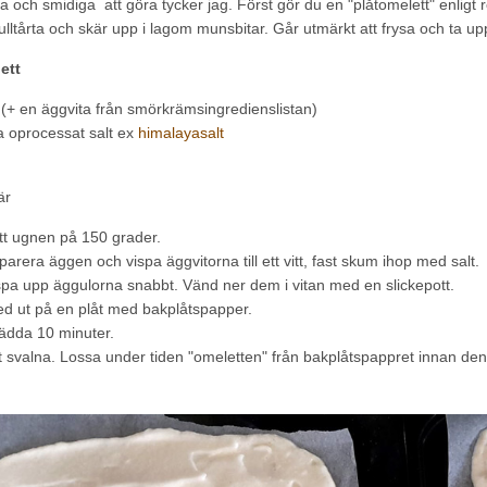
ta och smidiga att göra tycker jag. Först gör du en "plåtomelett" enli
lltårta och skär upp i lagom munsbitar. Går utmärkt att frysa och ta up
ett
(+ en äggvita från smörkrämsingredienslistan)
a oprocessat salt ex
himalayasalt
är
tt ugnen på 150 grader.
arera äggen och vispa äggvitorna till ett vitt, fast skum ihop med salt.
spa upp äggulorna snabbt. Vänd ner dem i vitan med en slickepott.
ed ut på en plåt med bakplåtspapper.
ädda 10 minuter.
t svalna. Lossa under tiden "omeletten" från bakplåtspappret innan den 