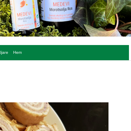
ljare
Hem