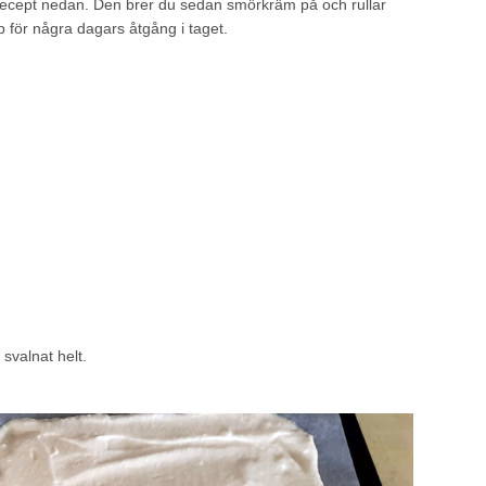
gt recept nedan. Den brer du sedan smörkräm på och rullar
p för några dagars åtgång i taget.
svalnat helt.