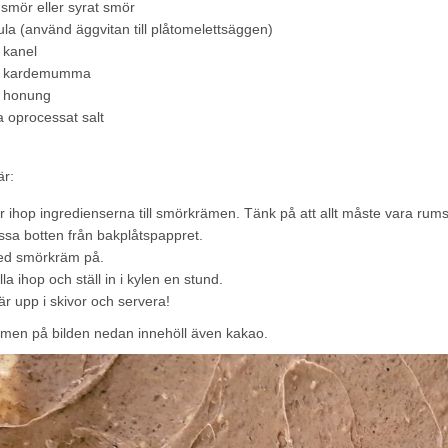
smör eller syrat smör
la (använd äggvitan till plåtomelettsäggen)
 kanel
k kardemumma
 honung
 oprocessat salt
är:
r ihop ingredienserna till smörkrämen. Tänk på att allt måste vara rum
ssa botten från bakplåtspappret.
ed smörkräm på.
la ihop och ställ in i kylen en stund.
är upp i skivor och servera!
en på bilden nedan innehöll även kakao.