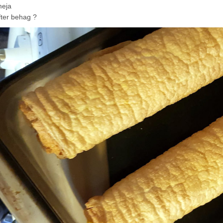
meja
fter behag ?