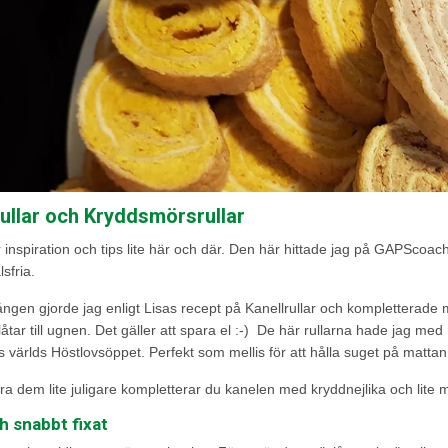
ullar och Kryddsmörsrullar
r inspiration och tips lite här och där. Den här hittade jag på GAPScoach
sfria.
ngen gjorde jag enligt Lisas recept på Kanellrullar och kompletterade 
låtar till ugnen. Det gäller att spara el :-) De här rullarna hade jag med
 världs Höstlovsöppet. Perfekt som mellis för att hålla suget på mattan 
öra dem lite juligare kompletterar du kanelen med kryddnejlika och lite 
h snabbt fixat