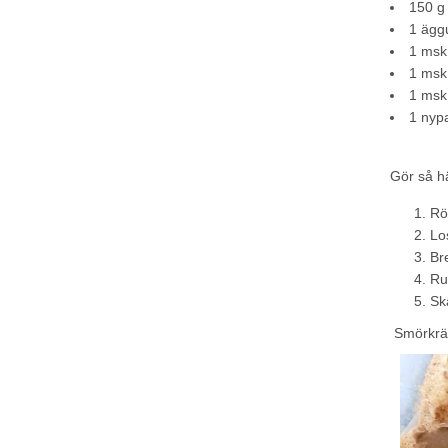
150 g 
1 äggu
1 msk
1 ms
1 msk
1 nypa
Gör så h
Rö
Lo
Br
Rul
Sk
Smörkräm