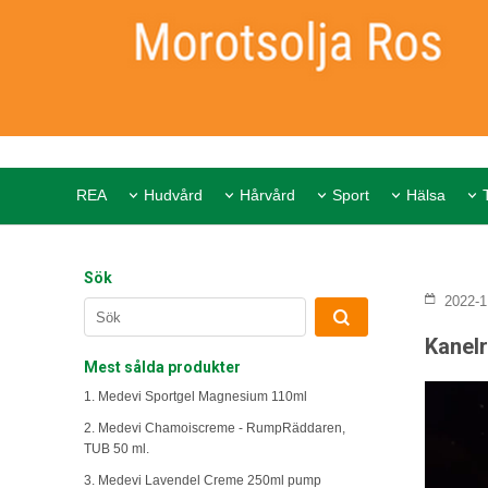
REA
Hudvård
Hårvård
Sport
Hälsa
Sök
2022-1
Kanelr
Mest sålda produkter
1. Medevi Sportgel Magnesium 110ml
2. Medevi Chamoiscreme - RumpRäddaren,
TUB 50 ml.
3. Medevi Lavendel Creme 250ml pump