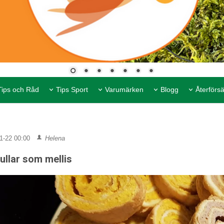
Tips och Råd
Tips Sport
Varumärken
Blogg
Återförsä
1-22 00:00
Helena
ullar som mellis