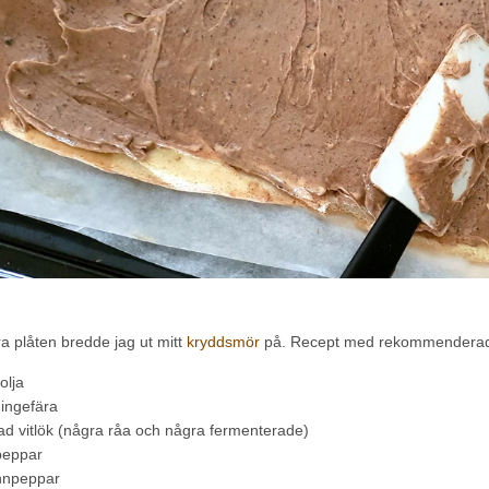
a plåten bredde jag ut mitt
kryddsmör
på. Recept med rekommenderade 
olja
ingefära
d vitlök (några råa och några fermenterade)
peppar
npeppar