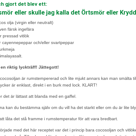
h gjort det blev ett:
mör eller skulle jag kalla det Örtsmör eller Kry
os olja (virgin eller neutralt)
ven färsk ingefära
or pressad vitlök
r cayennepeppar och/eller svartpeppar
gurkmeja
himalayasalt.
en riktig lyckträff! Jättegott!
tt cocosoljan är rumstempererad och lite mjukt annars kan man smälta till
ycker är enklast, direkt i en burk med lock. KLART!
r det är lättast att blanda med en gaffel.
a kan du bestämma själv om du vill ha det starkt eller om du är lite 
tt låta det stå framme i rumstemperatur för att vara bredbart.
örjade med det här receptet var det i princip bara cocosoljan och vitlök