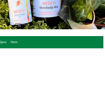
ljare
Hem