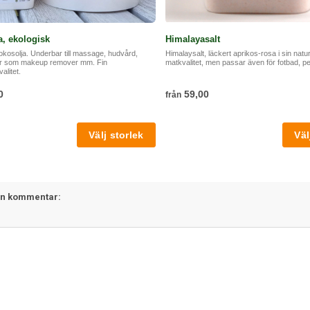
, ekologisk
Himalayasalt
okosolja. Underbar till massage, hudvård,
Himalaysalt, läckert aprikos-rosa i sin natur
ler som makeup remover mm. Fin
matkvalitet, men passar även för fotbad, pe
alitet.
0
59,00
från
en kommentar: