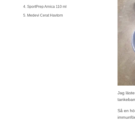
4. SportPrep Arnica 110 ml
5. Medevi Cerat Havtorn
Jag läst
tankeban
Så en hös
immunför