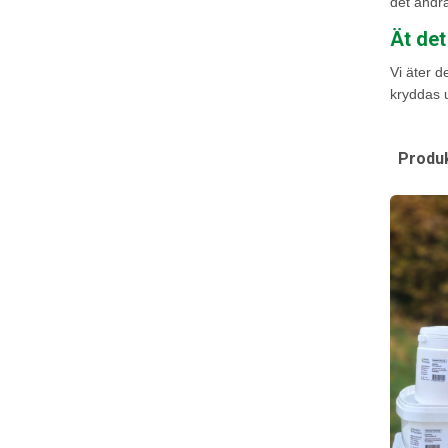
det andra
Ät det
Vi äter d
kryddas u
Produk