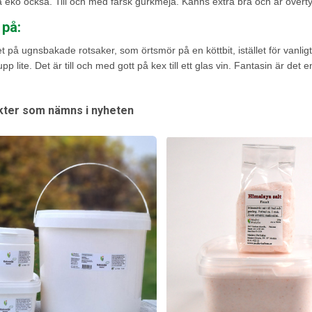
 eko också. Till och med färsk gurkmeja. Känns extra bra och är överty
 på:
et på ugnsbakade rotsaker, som örtsmör på en köttbit, istället för van
pp lite. Det är till och med gott på kex till ett glas vin. Fantasin är det
ter som nämns i nyheten