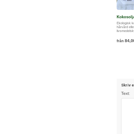
Kokosolja
Ekologisk k
hårvård el
livsmedelskv
84,0
från
Skriv 
Text: