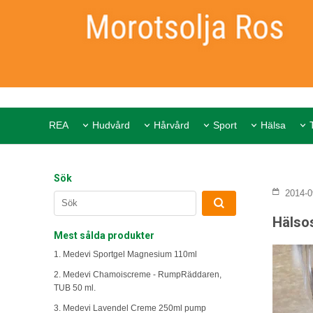
REA
Hudvård
Hårvård
Sport
Hälsa
Sök
2014-0
Hälso
Mest sålda produkter
1. Medevi Sportgel Magnesium 110ml
2. Medevi Chamoiscreme - RumpRäddaren,
TUB 50 ml.
3. Medevi Lavendel Creme 250ml pump