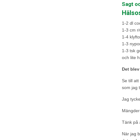
Sagt oc
Hälsos
1-2 dl coc
1-3 cm ri
1-4 klyft
1-3 nypo
1-3 tsk 
och lite 
Det blev 
Se till a
som jag t
Jag tycke
Mängdern
Tänk på a
När jag b