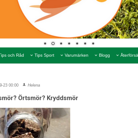
Tips och Råd
Tips Sport
Varumärken
Blogg
Återförsä
9-23 00:00
Helena
smör? Örtsmör? Kryddsmör