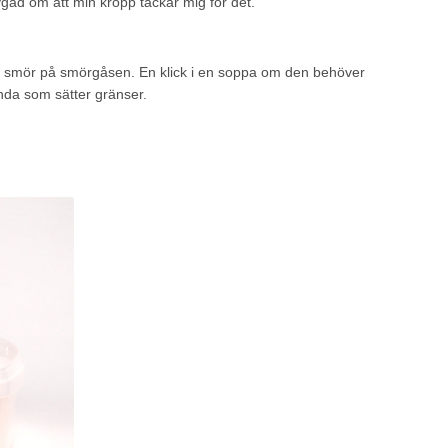
gad om att min kropp tackar mig för det.
ligt smör på smörgåsen. En klick i en soppa om den behöver
 enda som sätter gränser.