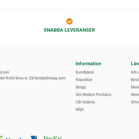
SNABBA LEVERANSER
Information
Län
obrunn
Kundtjänst
Info 
ill Rv50 finns vi. Ett familjeföretag som
Köpvillkor
Bes
Blogg
Mede
Om Medevi ProSalus
Mede
Vår historia
Smul
Miljö