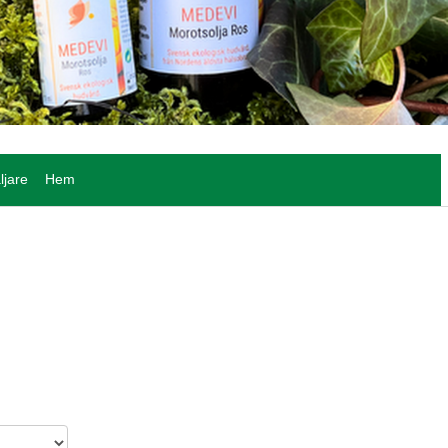
ljare
Hem