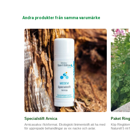
Andra produkter från samma varumärke
Specialstift Arnica
Paket Rin
Arnicasalva i fickformat. Ekologiskt linimentstift att ha med
Köp Ringbloms
för upprepade behandlingar av ex nacke och axlar.
Naturell 5 ml 