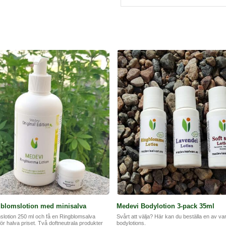
Gör en enkel peeling genom att
himalayasalt och peela hela k
och len som en barnrumpa...
gblomslotion med minisalva
Medevi Bodylotion 3-pack 35ml
lotion 250 ml och få en Ringblomsalva
Svårt att välja? Här kan du beställa en av va
för halva priset. Två doftneutrala produkter
bodylotions.