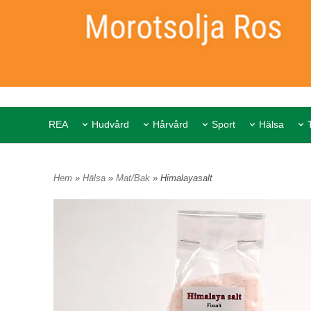
REA
Hudvård
Hårvård
Sport
Hälsa
Hem
»
Hälsa
»
Mat/Bak
» Himalayasalt