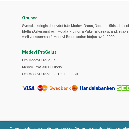
Om oss
Svensk ekologisk hudvård från Medevi Brunn, Nordens äldsta häls
Mellan Askersund och Motala, vid norra Vätterns östra strand, strax int
varit verksamma på Medevi Brunn sedan början av år 2000.
Medevi ProSalus
Om Medevi ProSalus
Medevi ProSalus Historia
Om Medevi ProSalus - Det här är vi!
Denna webbsida använder cookies för att ge dig den bästa uppl