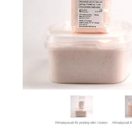
HImalayasalt för peeling eller i maten.
HImalaysalt för