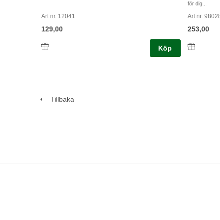
för dig...
Art nr. 12041
Art nr. 9802
129,00
253,00
Köp
Tillbaka