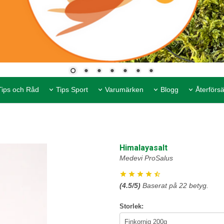
Tips och Råd
Tips Sport
Varumärken
Blogg
Återförsä
Himalayasalt
Medevi ProSalus
(
4.5
/5)
Baserat på
22
betyg.
Storlek: