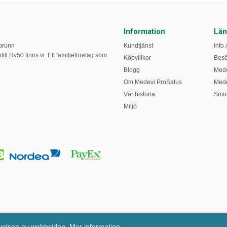
Information
Län
obrunn
Kundtjänst
Info 
ill Rv50 finns vi. Ett familjeföretag som
Köpvillkor
Bes
Blogg
Mede
Om Medevi ProSalus
Mede
Vår historia
Smul
Miljö
evelsen av webbsidan.
Mer information