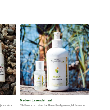
 blanda ekologisk olivolja eller rapsolja med lite
roppen. Spola av dig i duschen.
Voila, insmord och klar
Medevi Lavendel tvål
rje av våra
Mild hand- och duschtvål med ljuvlig ekologisk lavendel.