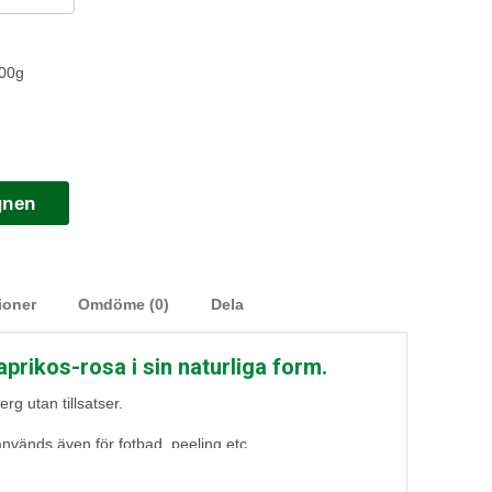
200g
gnen
ioner
Omdöme (0)
Dela
aprikos-rosa i sin naturliga form.
rg utan tillsatser.
används även för fotbad, peeling etc.