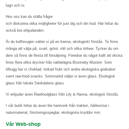
lugn och ro.
Hos oss kan du ställa frågor
och diskutera olika möjligheter för just dig och din hud. Här hittar du
också bra erbjudanden.
Är du kaffesugen sätter vi på en kanna, ekologiskt förstås. Te finns
många att välja på, svart, grönt, rött och olika örtteer. Tycker du om
dem så finns de flesta till försäljning. Föredrar du något kallt att dricka
finns flera olika drycker från närbelägna Brunneby Musteri. Som
tilltugg har vi choklad, torkad frukt och andra ekologiska godsaker
samt raw-food snacks. Sommartid säljer vi även glass. Ekologisk
glass från lokala Sänkdalens glass.
Vi erbjuder även Rawfoodglass från Lily & Hanna, ekologisk förstås.
I vår butik hittar du även lite hantverk från trakten, hårborstar i
naturmaterial, förstoringsspeglar, ekologiska kryddor mm.
Vår Web-shop