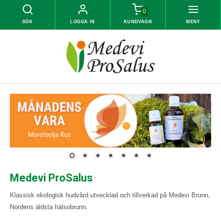
0
SÖK
LOGGA IN
KUNDVAGN
MENY
Medevi ProSalus
Klassisk ekologisk hudvård utvecklad och tillverkad på Medevi Brunn,
Nordens äldsta hälsobrunn.