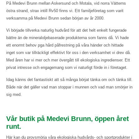
På Medevi Brunn mellan Askersund och Motala, vid norra Vätterns
östra strand, strax intill Rv50 finns vi. Ett familjeföretag som varit
verksamma på Medevi Brunn sedan början av år 2000.
Vi började tillverka naturlig hudvård för att det helt enkelt fungerade
bättre än de mineraloljebaserade produkterna som fanns då. Vi hade
ett enormt behov pga hård påfrestning på våra händer och hittade
inget som var tillräckligt effektivt för oss i den verksamhet vi drev då.
Med åren har vi mer och mer övergått till ekologiska ingredienser. Ett
privat intresse och engagemang som vi naturligt förde in i företaget.
Idag känns det fantastiskt att så många börjat tänka om och tänka till.
Både när det gäller vad man stoppar i munnen och vad man smörjer in
sig med.
Vår butik på Medevi Brunn, öppen året
runt.
Här kan du provsmörja våra ekologiska hudvårds- och sportprodukter i