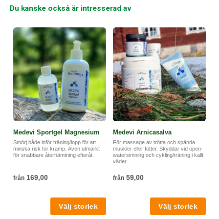
Du kanske också är intresserad av
Medevi Sportgel Magnesium
Medevi Arnicasalva
Smörj både inför träning/lopp för att
För massage av trötta och spända
minska risk för kramp. Även utmärkt
muskler eller fötter. Skyddar vid open-
för snabbare återhämtning efteråt.
watersimning och cykling/träning i kallt
väder.
169,00
59,00
från
från