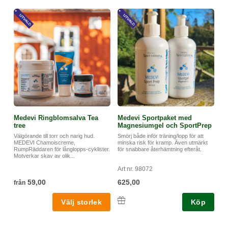
Innehåller: Olivolja*, svensk rapsolja*, svenskt oblekt bivax*,
arnica*, rosmarin*, kamomill*. *=ekologisk ingrediens. 100%
ekologisk.
Ingr INCI: Olea europea, brassica napus, cera alba,
rosmarinus officinalis, arnica montana, chamomilla recutita,
(limonen, linalol).
Medevi Ringblomsalva Tea
Medevi Sportpaket med
tree
Magnesiumgel och SportPrep
Välgörande till torr och narig hud.
Smörj både inför träning/lopp för att
MEDEVI Chamoiscreme,
minska risk för kramp. Även utmärkt
RumpRäddaren för långlopps-cyklister.
för snabbare återhämtning efteråt.
Motverkar skav av olik...
Art nr. 98072
59,00
625,00
från
Köp