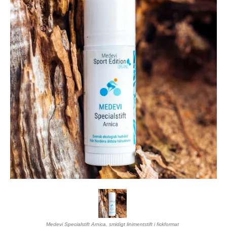
Medevi Specialstift Arnica, smidigt linimentstift i fickformat