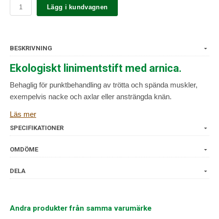
Lägg i kundvagnen
BESKRIVNING
Ekologiskt linimentstift med arnica.
Behaglig för punktbehandling av trötta och spända muskler,
exempelvis nacke och axlar eller ansträngda knän.
Läs mer
Kan användas så ofta man behöver. Stryk på flera gånger
dagligen vid behov.
SPECIFIKATIONER
Medevi specialstift Arnica är i smidigt fickformat, lätt att ha
OMDÖME
med sig i väskan eller ryggfickan vid cykelträning.
DELA
Går utmärkt att använda vid utomhusaktiviteter även på
sommaren då den inte gör huden solkänslig.
Andra produkter från samma varumärke