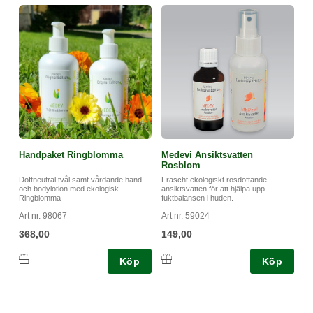
Handpaket Ringblomma
Medevi Ansiktsvatten
Rosblom
Doftneutral tvål samt vårdande hand-
Fräscht ekologiskt rosdoftande
och bodylotion med ekologisk
ansiktsvatten för att hjälpa upp
Ringblomma
fuktbalansen i huden.
Art nr. 98067
Art nr. 59024
368,00
149,00
Köp
Köp