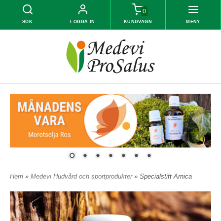
0
SÖK
LOGGA IN
KUNDVAGN
MENY
Hem
»
Medevi Hudvård och sportprodukter
» Specialstift Arnica