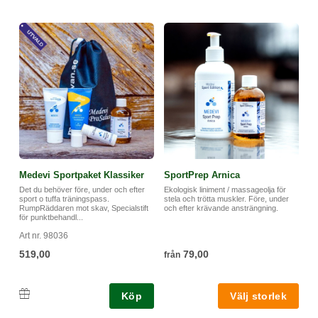
Medevi Sportpaket Klassiker
SportPrep Arnica
Det du behöver före, under och efter
Ekologisk liniment / massageolja för
sport o tuffa träningspass.
stela och trötta muskler. Före, under
RumpRäddaren mot skav, Specialstift
och efter krävande ansträngning.
för punktbehandl...
Art nr. 98036
519,00
79,00
från
Köp