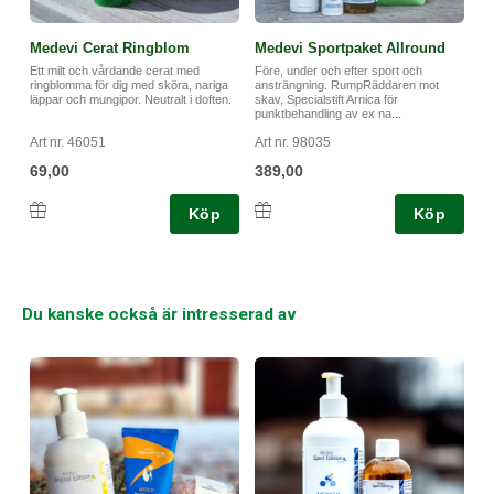
Medevi Cerat Ringblom
Medevi Sportpaket Allround
Ett milt och vårdande cerat med
Före, under och efter sport och
ringblomma för dig med sköra, nariga
ansträngning. RumpRäddaren mot
läppar och mungipor. Neutralt i doften.
skav, Specialstift Arnica för
punktbehandling av ex na...
Art nr. 46051
Art nr. 98035
69,00
389,00
Köp
Köp
Du kanske också är intresserad av