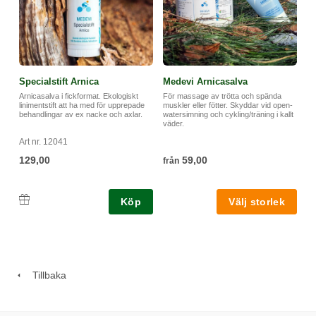
Specialstift Arnica
Medevi Arnicasalva
Arnicasalva i fickformat. Ekologiskt
För massage av trötta och spända
linimentstift att ha med för upprepade
muskler eller fötter. Skyddar vid open-
behandlingar av ex nacke och axlar.
watersimning och cykling/träning i kallt
väder.
Art nr. 12041
129,00
59,00
från
Köp
Tillbaka