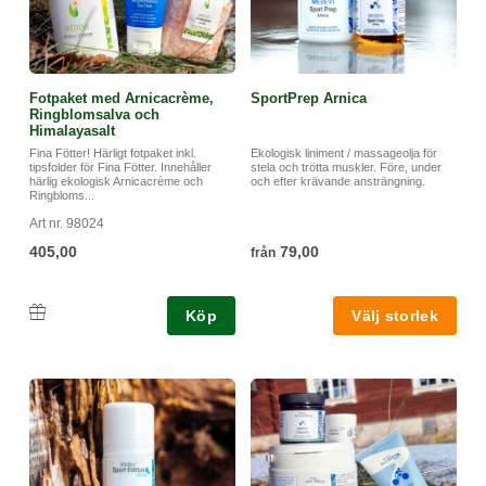
Fotpaket med Arnicacrème,
SportPrep Arnica
Ringblomsalva och
Himalayasalt
Fina Fötter! Härligt fotpaket inkl.
Ekologisk liniment / massageolja för
tipsfolder för Fina Fötter. Innehåller
stela och trötta muskler. Före, under
härlig ekologisk Arnicacrème och
och efter krävande ansträngning.
Ringbloms...
Art nr. 98024
405,00
79,00
från
Köp