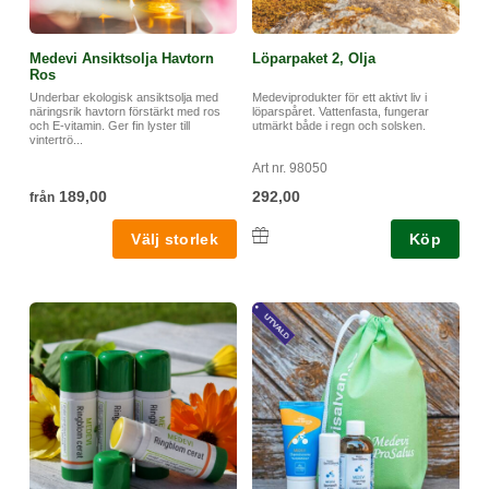
Ingredients: aqua, brassica napus seed oil, cocos nucifera oil, sodium
stearoyl lactylate, glycerin, glyceryl stearate citrate, olea europea fruit
Medevi Ansiktsolja Havtorn
Löparpaket 2, Olja
oil, helianthus annuus seed oil, arnica montana flower oil, rosmarinus
Ros
officinalis leaf oil, lavandula angustifolia oil, chamomilla recutita flower
Underbar ekologisk ansiktsolja med
Medeviprodukter för ett aktivt liv i
oil, glyceryl caprylate, sodium levulinate, sodium anisate, sodium
näringsrik havtorn förstärkt med ros
löparspåret. Vattenfasta, fungerar
och E-vitamin. Ger fin lyster till
utmärkt både i regn och solsken.
phytate, lactic acid, cetyl alcohol, alcohol, xanthan gum, limonene1,
vintertrö...
linalool1, geraniol1. 1ingår naturligt i eteriska oljor.
Art nr. 98050
189,00
292,00
från
Köp