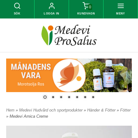
0
SÖK
LOGGA IN
KUNDVAGN
MENY
Hem
»
Medevi Hudvård och sportprodukter
»
Händer & Fötter
»
Fötter
» Medevi Arnica Creme