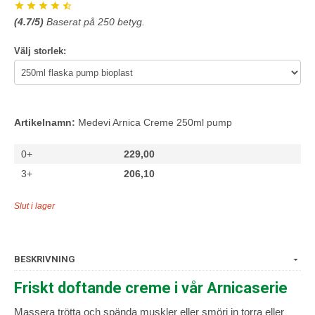
(
4.7
/5)
Baserat på
250
betyg.
Välj storlek:
Artikelnamn:
Medevi Arnica Creme 250ml pump
0+
229,00
3+
206,10
Slut i lager
BESKRIVNING
Friskt doftande creme i vår Arnicaserie
Massera trötta och spända muskler eller smörj in torra eller