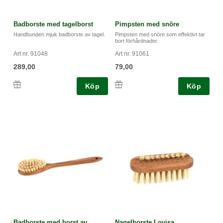
Badborste med tagelborst
Pimpsten med snöre
Handbunden mjuk badborste av tagel.
Pimpsten med snöre som effektivt tar
bort förhårdnader.
Art nr. 91048
Art nr. 91061
289,00
79,00
Köp
Köp
Badborste med borst av
Nagelborste Lovisa