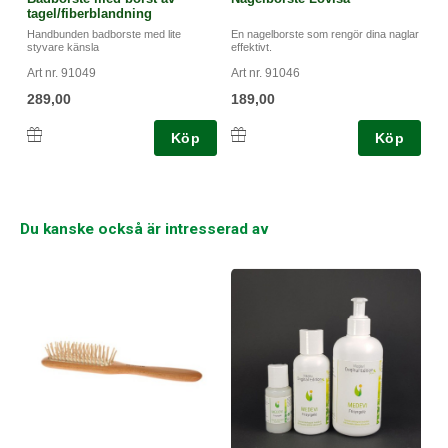
tagel/fiberblandning
Handbunden badborste med lite
En nagelborste som rengör dina naglar
styvare känsla
effektivt.
Art nr. 91049
Art nr. 91046
289,00
189,00
Köp
Köp
Du kanske också är intresserad av