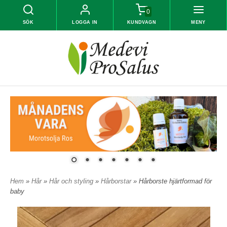
0
SÖK
LOGGA IN
KUNDVAGN
MENY
Hem
»
Hår
»
Hår och styling
»
Hårborstar
» Hårborste hjärtformad för
baby