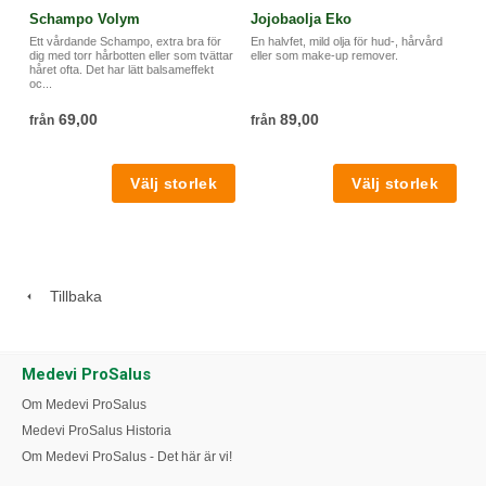
Schampo Volym
Jojobaolja Eko
Ett vårdande Schampo, extra bra för
En halvfet, mild olja för hud-, hårvård
dig med torr hårbotten eller som tvättar
eller som make-up remover.
håret ofta. Det har lätt balsameffekt
oc...
69,00
89,00
från
från
Tillbaka
Medevi ProSalus
Om Medevi ProSalus
Medevi ProSalus Historia
Om Medevi ProSalus - Det här är vi!