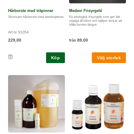
Hårborste med träpinnar
Medevi Frisyrgelé
Skonsam hårborste med bambupinnar.
En ekologisk frisyrgele som ger lätt
stadga till håret och hjälper lockar att
hålla formen längre.
Art nr. 91054
229,00
89,00
från
Köp