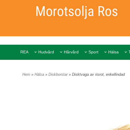
REA
Hudvård
Hårvård
Sport
Hälsa
Hem
»
Hälsa
»
Diskborstar
» Disktvaga av risrot, enkellindad