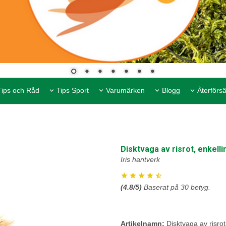
Tips och Råd
Tips Sport
Varumärken
Blogg
Återförsä
Disktvaga av risrot, enkell
Iris hantverk
(
4.8
/5)
Baserat på
30
betyg.
Artikelnamn:
Disktvaga av risrot