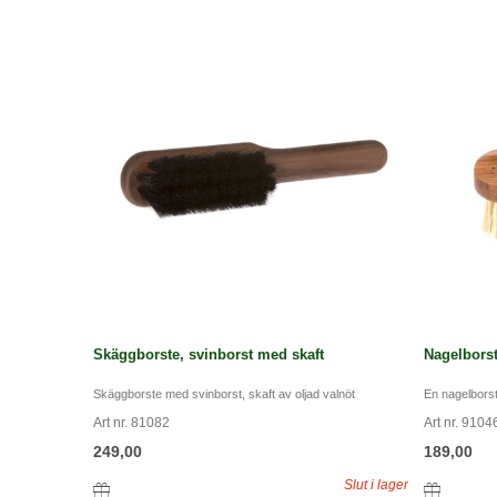
Skäggborste, svinborst med skaft
Nagelborst
Skäggborste med svinborst, skaft av oljad valnöt
En nagelborst
Art nr. 81082
Art nr. 9104
249,00
189,00
Slut i lager