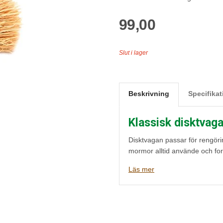
99,00
Slut i lager
Beskrivning
Specifikat
Klassisk disktvaga 
Disktvagan passar för rengöri
mormor alltid använde och for
när det bränt fast i botten av e
Läs mer
Lägg disktvagan i kokande vat
en seg och spänstig borste som
Vikt 31 g
Längd 13,5 cm