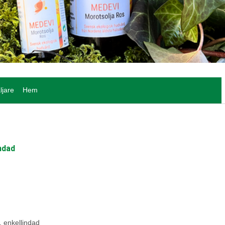
ljare
Hem
indad
, enkellindad