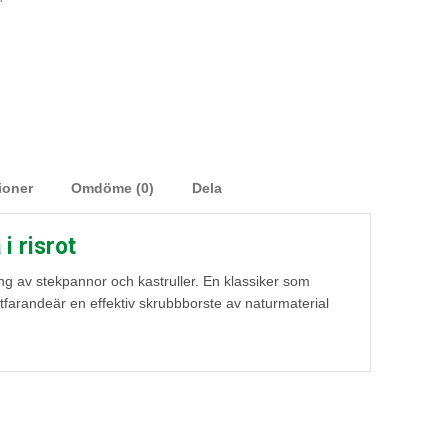
ioner
Omdöme (0)
Dela
i risrot
ng av stekpannor och kastruller. En klassiker som
tfarandeär en effektiv skrubbborste av naturmaterial
n kastrull.
ten några minuter före första användningen så får du
 tål en rejäla tag.