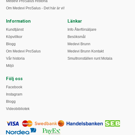
Medevi ProSalus Historia
Om Medevi ProSalus - Det här är vi!
Information
Länkar
Kundtjänst
Info Återförsäljare
Köpvillkor
Besöksmål
Blogg
Medevi Brunn
Om Medevi ProSalus
Medevi Brunn Kontakt
Vår historia
Smultronställen runt Motala
Miljö
Följ oss
Facebook
Instagram
Blogg
Videobibliotek