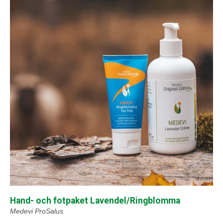
Hand- och fotpaket Lavendel/Ringblomma
Medevi ProSalus