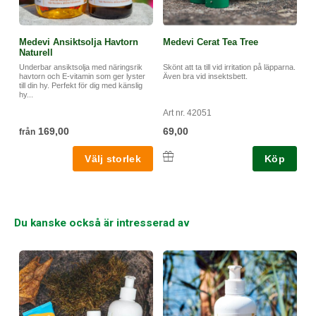
Medevi Ansiktsolja Havtorn
Medevi Cerat Tea Tree
Naturell
Underbar ansiktsolja med näringsrik
Skönt att ta till vid irritation på läpparna.
havtorn och E-vitamin som ger lyster
Även bra vid insektsbett.
till din hy. Perfekt för dig med känslig
hy...
Art nr. 42051
169,00
69,00
från
Köp
Du kanske också är intresserad av