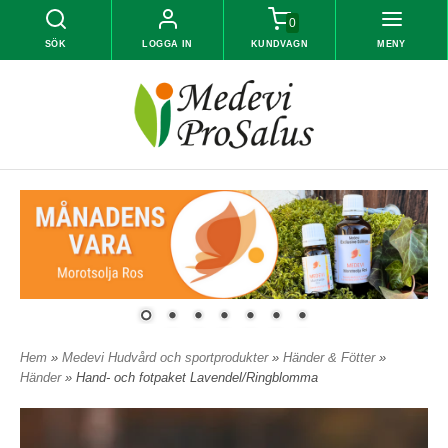
0
SÖK
LOGGA IN
KUNDVAGN
MENY
Hem
»
Medevi Hudvård och sportprodukter
»
Händer & Fötter
»
Händer
» Hand- och fotpaket Lavendel/Ringblomma