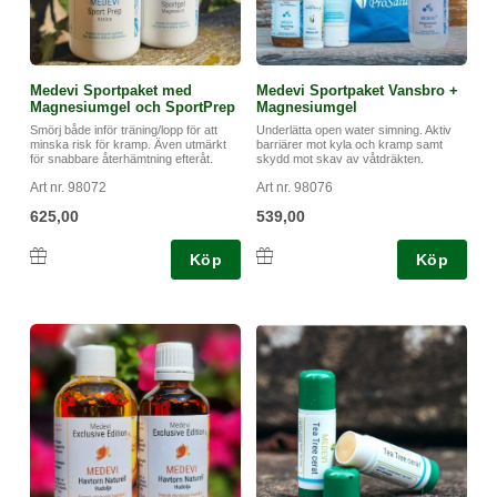
Folder Sköna händer
Medevi Sportpaket med
Medevi Sportpaket Vansbro +
Magnesiumgel och SportPrep
Magnesiumgel
En folder med Tips & Råd hur du på bästa sätt sköter dina
Smörj både inför träning/lopp för att
Underlätta open water simning. Aktiv
händer.
minska risk för kramp. Även utmärkt
barriärer mot kyla och kramp samt
för snabbare återhämtning efteråt.
skydd mot skav av våtdräkten.
Gillar du att arbeta in din trädgård hittar du mängder med tips
Art nr. 98072
Art nr. 98076
och råd här
625,00
539,00
Köp
Köp
Det fiffiga är att samma produkter även fungerar utmärkt
till torra fötter.
Säg till om du även vill ha foldern Fina Fötter