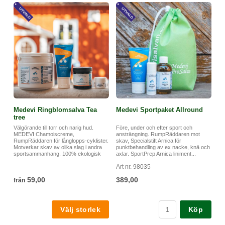
Medevi Ringblomsalva Tea
Medevi Sportpaket Allround
tree
Välgörande till torr och narig hud.
Före, under och efter sport och
MEDEVI Chamoiscreme,
ansträngning. RumpRäddaren mot
RumpRäddaren för långlopps-cyklister.
skav, Specialstift Arnica för
Motverkar skav av olika slag i andra
punktbehandling av ex nacke, knä och
sportsammanhang. 100% ekologisk
axlar. SportPrep Arnica liniment...
Art nr. 98035
59,00
389,00
från
Köp