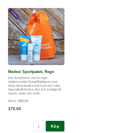
Medevi Sportpaket, Regn
Det du behöver vid en regn-
vädersrunda! RumpRäddaren mot
skav, Arnicasalva mot kyla och väta,
Specialstift Arnica, litet och smidigt för
nacke, axlar och knän.
Art nr. 98034
379,00
Köp