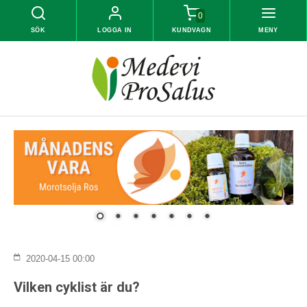
0
SÖK
LOGGA IN
KUNDVAGN
MENY
2020-04-15 00:00
Vilken cyklist är du?