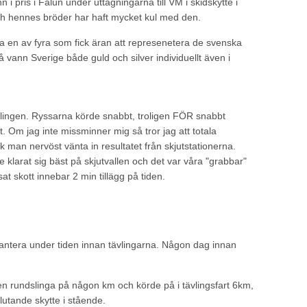
i pris i Falun under uttagningarna till VM i skidskytte i
ch hennes bröder har haft mycket kul med den.
a en av fyra som fick äran att represenetera de svenska
vann Sverige både guld och silver individuellt även i
vlingen. Ryssarna körde snabbt, troligen FÖR snabbt
. Om jag inte missminner mig så tror jag att totala
 man nervöst vänta in resultatet från skjutstationerna.
 klarat sig bäst på skjutvallen och det var våra "grabbar"
t skott innebar 2 min tillägg på tiden.
 hantera under tiden innan tävlingarna. Någon dag innan
en rundslinga på någon km och körde på i tävlingsfart 6km,
lutande skytte i stående.