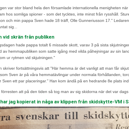
en var stor bland hela den församlade internationella menigheten när
am hos somliga spioner - som det tycktes, inte minst från rysshåll. Sture
on och min pappa Sven hade 18 träff, Olle Gunneriusson 17." Ledaren
ntat sig...
n vid skrän från publiken
gsdagen hade pappa totalt 6 missade skott, varav 3 på sista skjutninge
örd av hemmapubliken som satte igång med vilda påhejningar av sin land
om ur rytmen vid skjutningen."
 skriver fortsättningsvis att "Här hemma är det vanligt att man får sk
 som Sven är på våra hemmatävlingar under normala förhållanden, torde
r Sven ett par placeringar." Han kom ändå på en hedrande 8e plats indiv
 förresten att på den tiden så tog man av sig skidorna när det var dags
ar jag kopierat in någa av klippen från skidskytte-VM i S