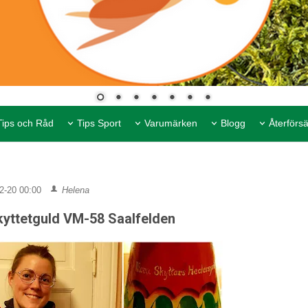
Tips och Råd
Tips Sport
Varumärken
Blogg
Återförsä
2-20 00:00
Helena
kyttetguld VM-58 Saalfelden