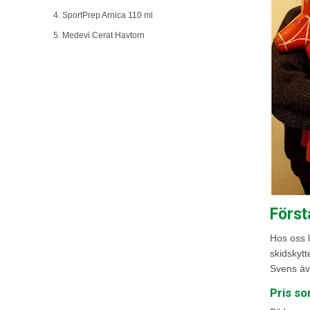
4. SportPrep Arnica 110 ml
5. Medevi Cerat Havtorn
Först
Hos oss l
skidskytt
Svens äve
Pris so