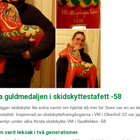
a guldmedaljen i skidskyttestafett -58
igger skidskytte lite extra varmt om hjärtat då min far Sven var en av 
estafett. Inspirerad av skidskytteframgångarna i VM i Oberhof-23 var j
ntyr under allra första skidskytte-VM i Saalfelden -58.
m varit leksak i två generationer