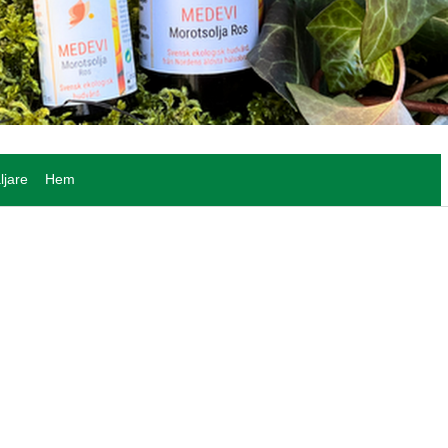
ljare
Hem