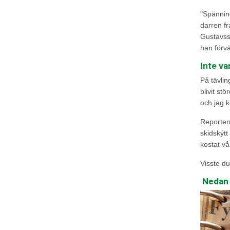
"Spänning
darren fr
Gustavss
han förvä
Inte va
På tävlin
blivit st
och jag k
Reportern
skidskýtt
kostat vå
Visste du
Nedan h