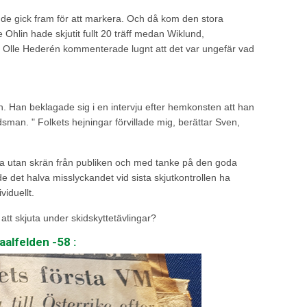
 de gick fram för att markera. Och då kom den stora
 Ohlin hade skjutit fullt 20 träff medan Wiklund,
 Olle Hederén kommenterade lugnt att det var ungefär vad
n. Han beklagade sig i en intervju efter hemkonsten att han
sman. " Folkets hejningar förvillade mig, berättar Sven,
juta utan skrän från publiken och med tanke på den goda
 det halva misslyckandet vid sista skjutkontrollen ha
iduellt.
 att skjuta under skidskyttetävlingar?
aalfelden -58 :