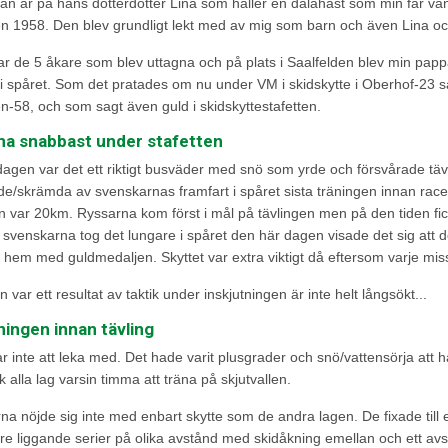
an är på hans dotterdotter Lina som håller en dalahäst som min far vann 
en 1958. Den blev grundligt lekt med av mig som barn och även Lina o
ar de 5 åkare som blev uttagna och på plats i Saalfelden blev min papp
i spåret. Som det pratades om nu under VM i skidskytte i Oberhof-23 så 
n-58, och som sagt även guld i skidskyttestafetten.
na snabbast under stafetten
dagen var det ett riktigt busväder med snö som yrde och försvårade tä
de/skrämda av svenskarnas framfart i spåret sista träningen innan racet
 var 20km. Ryssarna kom först i mål på tävlingen men på den tiden fick
svenskarna tog det lungare i spåret den här dagen visade det sig att de
hem med guldmedaljen. Skyttet var extra viktigt då eftersom varje missa
n var ett resultat av taktik under inskjutningen är inte helt långsökt...
ningen innan tävling
r inte att leka med. Det hade varit plusgrader och snö/vattensörja att
ck alla lag varsin timma att träna på skjutvallen.
a nöjde sig inte med enbart skytte som de andra lagen. De fixade till 
tre liggande serier på olika avstånd med skidåkning emellan och ett avs