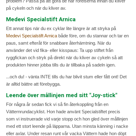
problem? Passa på att göra de här rörelserna innan du kliver
på cykeln och när du kliver av.
Medevi Specialstift Arnica
Ett annat tips när du ex cyklar lite längre är att stryka på
Medevi Specialstift Arnica
både före, om du stannar och tar en
paus, samt efteråt för snabbare återhämtning. När du
använder det vid fika- eller kisspaus: Ta upp stiftet från
ryggfickan och stryk på direkt när du kliver av cykeln så att
produkten hinner jobba tills du är tillbaka på sadeln igen.
...och du! - vänta INTE tills du har blivit stum eller fått ont! Det
är alltid bättre att förebygga.
Leende över mållinjen med sitt "Joy-stick"
För några år sedan fick vi så fin återkoppling från en
Vätternrundacyklist. Hon hade använt Specialstiftet precis
som vi instruerade vid varje stopp och hon gled över mållinjen
med ett stort leende på läpparna. Utan minsta känning i nacke
eller axlar. Under resan runt vår vacka Vättern hade hon döpt