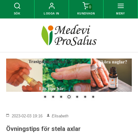
0
SÖK
LOGGA IN
KUNDVAGN
MENY
2023-02-03 19:16
Elisabeth
Övningstips för stela axlar