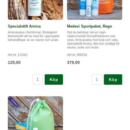
Specialstift Arnica
Medevi Sportpaket, Regn
Arnicasalva i fickformat. Ekologiskt
Det du behöver vid en regn-
linimentstift att ha med för upprepade
vädersrunda! RumpRäddaren mot
behandlingar av ex nacke och axlar.
skav, Arnicasalva mot kyla och väta,
Specialstift Arnica, litet och smidigt för
nacke, axlar och knän.
Art nr. 12041
Art nr. 98034
129,00
379,00
Köp
Köp