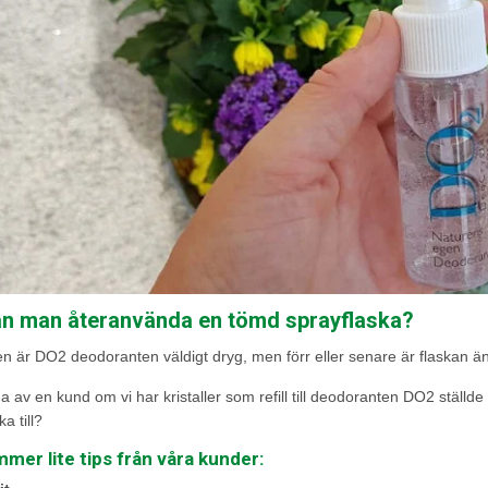
an man återanvända en tömd sprayflaska?
en är DO2 deodoranten väldigt dryg, men förr eller senare är flaskan 
ga av en kund om vi har kristaller som refill till deodoranten DO2 stä
a till?
mer lite tips från våra kunder: