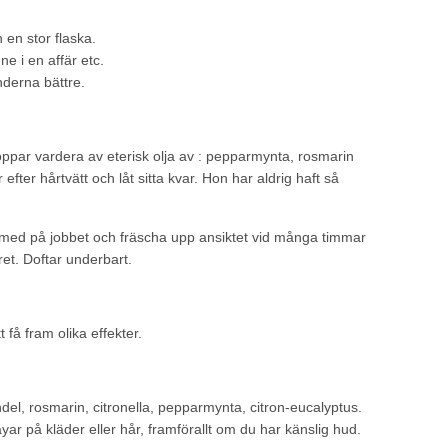
n en stor flaska.
ne i en affär etc.
derna bättre.
ppar vardera av eterisk olja av : pepparmynta, rosmarin
ter hårtvätt och låt sitta kvar. Hon har aldrig haft så
t ha med på jobbet och fräscha upp ansiktet vid många timmar
ret. Doftar underbart.
 få fram olika effekter.
ndel, rosmarin, citronella, pepparmynta, citron-eucalyptus.
r på kläder eller hår, framförallt om du har känslig hud.