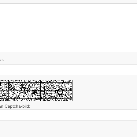
ur:
ån Captcha-bild: