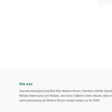
Om oss
Svensk ekologisk hudvård från Medevi Brunn, Nordens äldsta häls
Mellan Askersund och Motala, vid norra Vätterns östra strand, strax int
varit verksamma på Medevi Brunn sedan början av år 2000.