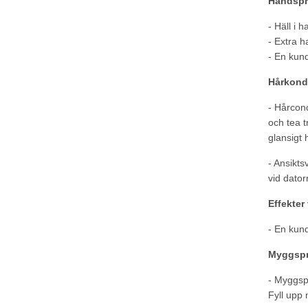
Handspr
- Häll i 
- Extra h
- En kun
Hårkondi
- Hårcond
och tea t
glansigt 
- Ansikts
vid dator
Effekter
- En kund
Myggsp
- Myggspr
Fyll upp 