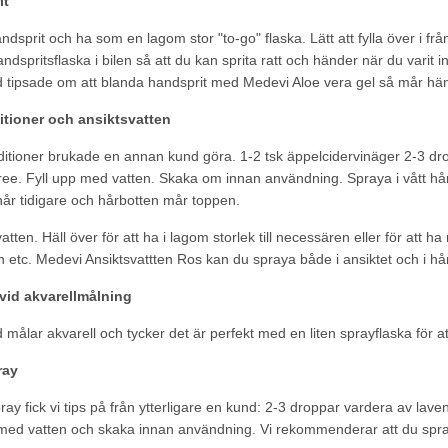
it
handsprit och ha som en lagom stor "to-go" flaska. Lätt att fylla över i frå
andspritsflaska i bilen så att du kan sprita ratt och händer när du varit in
d tipsade om att blanda handsprit med Medevi Aloe vera gel så mår hän
tioner och ansiktsvatten
itioner brukade en annan kund göra. 1-2 tsk äppelcidervinäger 2-3 dro
ree. Fyll upp med vatten. Skaka om innan användning. Spraya i vått hår ef
hår tidigare och hårbotten mår toppen.
vatten. Häll över för att ha i lagom storlek till necessären eller för at
n etc. Medevi Ansiktsvattten Ros kan du spraya både i ansiktet och i hå
 vid akvarellmålning
 målar akvarell och tycker det är perfekt med en liten sprayflaska för att
ray
ay fick vi tips på från ytterligare en kund: 2-3 droppar vardera av lave
med vatten och skaka innan användning. Vi rekommenderar att du spraya