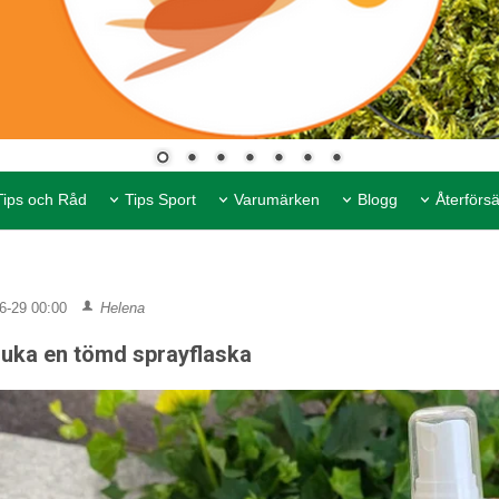
Tips och Råd
Tips Sport
Varumärken
Blogg
Återförsä
6-29 00:00
Helena
ruka en tömd sprayflaska