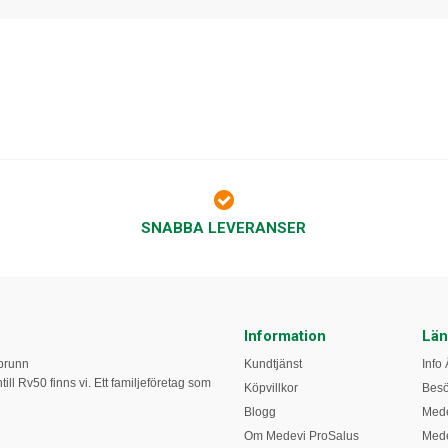
SNABBA LEVERANSER
Information
Län
obrunn
Kundtjänst
Info 
ill Rv50 finns vi. Ett familjeföretag som
Köpvillkor
Bes
Blogg
Mede
Om Medevi ProSalus
Mede