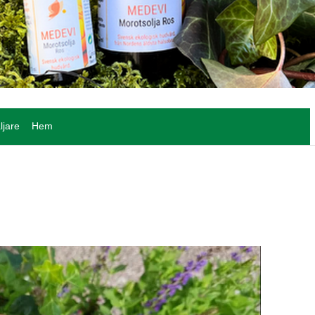
ljare
Hem