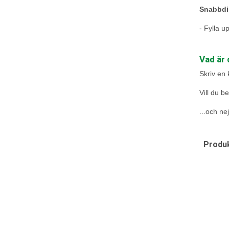
Snabbdi
- Fylla u
Vad är 
Skriv en
Vill du b
...och nej
Produk