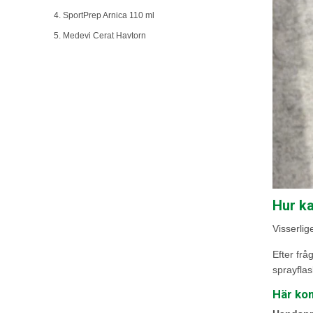
4. SportPrep Arnica 110 ml
5. Medevi Cerat Havtorn
Hur k
Visserlig
Efter frå
sprayflask
Här kom