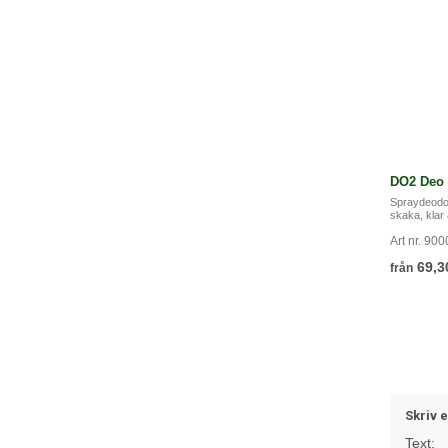
DO2 Deo 
Spraydeodor
skaka, klar 
Art nr. 900
69,3
från
Skriv 
Text: