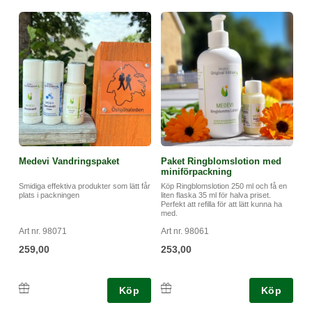
Medevi Vandringspaket
Paket Ringblomslotion med
miniförpackning
Smidiga effektiva produkter som lätt får
Köp Ringblomslotion 250 ml och få en
plats i packningen
liten flaska 35 ml för halva priset.
Perfekt att refilla för att lätt kunna ha
med.
Art nr. 98071
Art nr. 98061
259,00
253,00
Köp
Köp