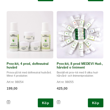
Prov-kit, 4 prod, doftneutral
Prov-kit, 8 prod MEDEVI Hud-,
huvård
hårvård o liniment
Prova-på kit med doftneutral hudvård.
Beställ ett prov-kit med 8 olika hud-
Minst 4 produkter.
hårvård- och linimentprodukter.
Art nr. 98054
Art nr. 98055
199,00
425,00
Köp
Köp