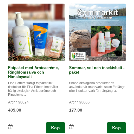
Fotpaket med Arnicacrème,
Sommar, sol och insektsbett -
Ringblomsalva och
paket
Himalayasalt
Fina Fötter! Härligt fotpaket inkl.
Sköna ekologiska produkter att
tipsfolder för Fina Fötter. Innehåller
använda när man varit i solen för länge
härlig ekologisk Arnicacrème och
eller insekter varit för närgångna.
Ringbloms...
Art nr. 98024
Art nr. 98006
405,00
177,00
Köp
Köp