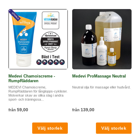
Medevi Chamoiscreme -
Medevi ProMassage Neutral
RumpRäddaren
MEDEVI Chamoiscreme,
Neutral olja för massage eller hudvård.
RumpRäddaren för långlopps-cyklister.
Motverkar skav av olika slag i andra
sport- och träningssa...
59,00
139,00
från
från