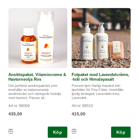
Ansiktspaket, Vitamincreme &
Fotpaket med Lavendelcrème,
Havtornsolja Ros
-tvål och Himalayasalt
Det perfekta ansiktspaketet som
Present tips! Härligt fotpaket inkl
innehåller en balanserande
tipsfolder för Fina Fötter. Innehåller
ansiktskräm och näringsrik hudolja
ljuvlig ekologisk Lavendelcrème,
med havtorn. Passar all...
Lavendelt...
Art nr. 98009
Art nr. 98010
435,00
415,00
Köp
Köp