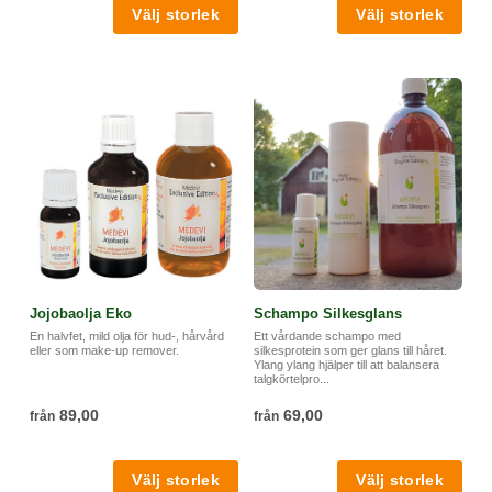
Jojobaolja Eko
Schampo Silkesglans
En halvfet, mild olja för hud-, hårvård
Ett vårdande schampo med
eller som make-up remover.
silkesprotein som ger glans till håret.
Ylang ylang hjälper till att balansera
talgkörtelpro...
89,00
69,00
från
från