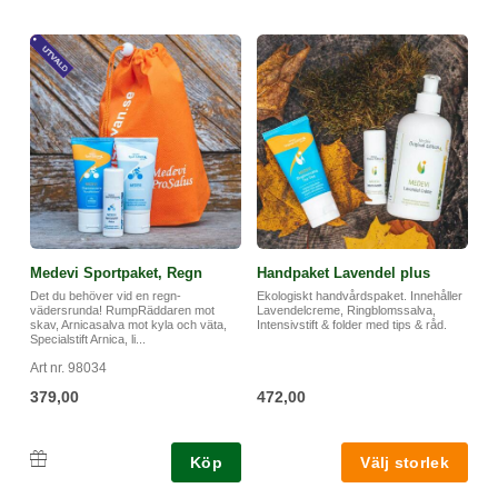
Medevi Sportpaket, Regn
Handpaket Lavendel plus
Det du behöver vid en regn-
Ekologiskt handvårdspaket. Innehåller
vädersrunda! RumpRäddaren mot
Lavendelcreme, Ringblomssalva,
skav, Arnicasalva mot kyla och väta,
Intensivstift & folder med tips & råd.
Specialstift Arnica, li...
Art nr. 98034
379,00
472,00
Köp