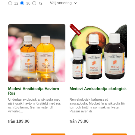
Välj sortering
12
36
72
Medevi Ansiktsolja Havtorn
Medevi Avokadoolja ekologisk
Ros
Underbar ekologisk ansiktsolja med
Ren ekologisk kallpressad
näringsrik havtorn förstärkt med ros
avocadoolja. Mycket fin ansiktsolja för
och E-vitamin. Ger fin lyster till
torr och trött hy som saknar lyster.
vintertrö...
Passar även di...
189,00
79,00
från
från