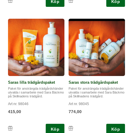
Köp
Köp
Saras lilla trädgårdspaket
Saras stora trädgårdspaket
Paket för ansträngda trädgårdshänder
Paket för ansträngda trädgårdshänder
utvalda i samarbete med Sara Bäckmo
utvalda i samarbete med Sara Bäckmo
på Skillnadens trädgård.
på Skillnadens trädgård.
Art nr. 98046
Art nr. 98045
415,00
774,00
Köp
Köp