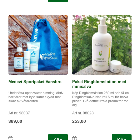
Medevi Sportpaket Vansbro
Paket Ringblomslotion med
minisalva
Underlätta open water simning. Aktiv
Köp Ringblomslotion 250 ml och få en
barriärer mot kyla samt skydd mot
Ringblomsalva Naturell 5 ml för halva
skav av våtdräkten.
priset. Två doftneutrala produkter för
dig...
Art nr. 98037
Art nr. 98028
389,00
253,00
Köp
Köp