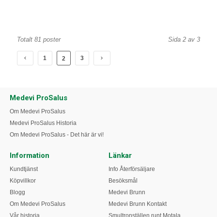
Totalt 81 poster
Sida 2 av 3
1
3
2
Medevi ProSalus
Om Medevi ProSalus
Medevi ProSalus Historia
Om Medevi ProSalus - Det här är vi!
Information
Länkar
Kundtjänst
Info Återförsäljare
Köpvillkor
Besöksmål
Blogg
Medevi Brunn
Om Medevi ProSalus
Medevi Brunn Kontakt
Vår historia
Smultronställen runt Motala