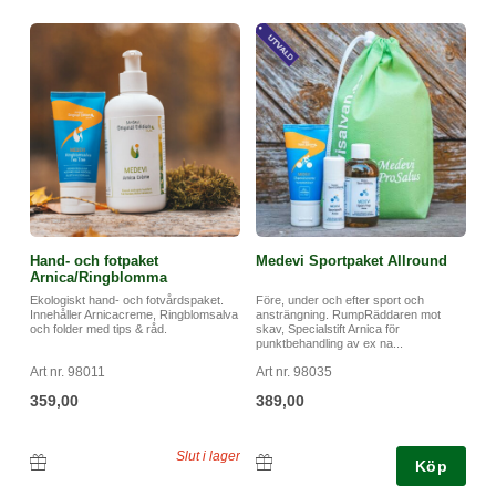
Hand- och fotpaket
Medevi Sportpaket Allround
Arnica/Ringblomma
Ekologiskt hand- och fotvårdspaket.
Före, under och efter sport och
Innehåller Arnicacreme, Ringblomsalva
ansträngning. RumpRäddaren mot
och folder med tips & råd.
skav, Specialstift Arnica för
punktbehandling av ex na...
Art nr. 98011
Art nr. 98035
359,00
389,00
Slut i lager
Köp