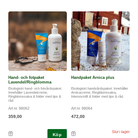
Hand- och fotpaket
Handpaket Arnica plus
Lavendel/Ringblomma
Ekologiskt hand- och fotvårdspaket.
Ekologiskt handvårdspaket. Innehåller
Innehåller Lavendelcreme,
Arnicacreme, Ringblomssalva,
Ringblomssalva & folder med tips &
Intensivstift & folder med tips & råd.
råd.
Art nr. 98062
Art nr. 98064
359,00
472,00
Slut i lager
Köp