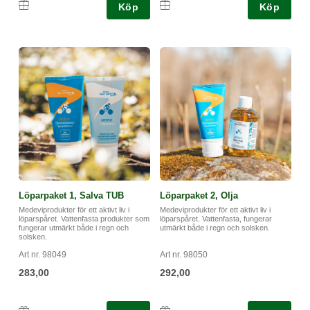
Köp
Köp
Löparpaket 1, Salva TUB
Löparpaket 2, Olja
Medeviprodukter för ett aktivt liv i
Medeviprodukter för ett aktivt liv i
löparspåret. Vattenfasta produkter som
löparspåret. Vattenfasta, fungerar
fungerar utmärkt både i regn och
utmärkt både i regn och solsken.
solsken.
Art nr. 98049
Art nr. 98050
283,00
292,00