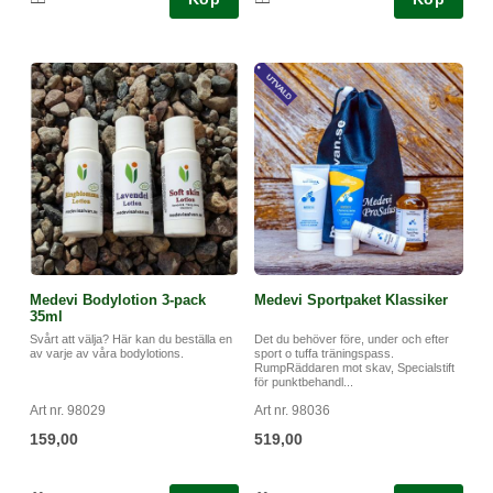
Medevi Bodylotion 3-pack
Medevi Sportpaket Klassiker
35ml
Svårt att välja? Här kan du beställa en
Det du behöver före, under och efter
av varje av våra bodylotions.
sport o tuffa träningspass.
RumpRäddaren mot skav, Specialstift
för punktbehandl...
Art nr. 98029
Art nr. 98036
159,00
519,00