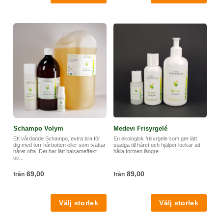
Schampo Volym
Medevi Frisyrgelé
Ett vårdande Schampo, extra bra för
En ekologisk frisyrgele som ger lätt
dig med torr hårbotten eller som tvättar
stadga till håret och hjälper lockar att
håret ofta. Det har lätt balsameffekt
hålla formen längre.
oc...
69,00
89,00
från
från