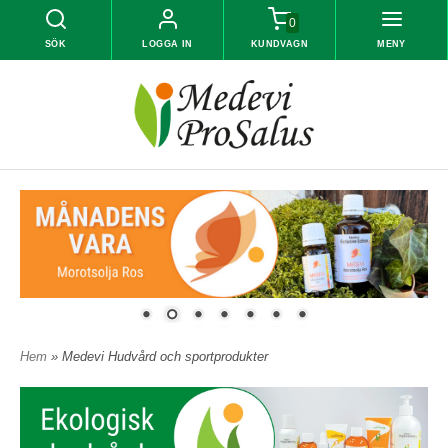
0
SÖK
LOGGA IN
KUNDVAGN
MENY
Hem
» Medevi Hudvård och sportprodukter