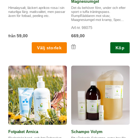
Magnesiumgel
efteråt för att hjälpa hudens återhämtning.
Himalaysalt, läckert aprikos-rosa i sin
Det du behöver före, under och efter
naturliga färg. matkvalitet, men passar
sport o tuffa träningspass.
"Lillasyster" till Ringblomssalva Tea tree
även för fotbad, peeling etc.
RumpRäddaren mot skav,
Maagnesiumgel mot kramp, Spec...
Medevi Intensivstift är samma effektiva salva som
Art nr. 98075
Ringblomssalva Tea tree (RumpRäddaren, cyklisternas
59,00
669,00
från
favorit), men med fastare konsistens. Den erbjuds här i ett
praktiskt stift vilket gör den enkel att dosera. Stiftet gör också
Köp
att du enkelt smörjer precis där det behövs. Perfekt att ha med
sig i fickan för att kunna smörja ofta och hålla hudens
elasticitet och motståndskraft på exempelvis fingertopparna på
en hög nivå.
Innehåller: Olivolja*, svensk rapsolja*, svenskt oblekt bivax*,
jojobaolja*, ringblomma*, tea tree*. *ekologisk ingrediens.
100% ekologisk.
Ingredients: Olea europea fruit oil, brassica napus seed oil,
Fotpaket Arnica
Schampo Volym
cera alba, simmondsia chinensis seed oil, calendula offi cinalis
Ekologiskt hand- och fotvårdspaket.
Ett vårdande Schampo, extra bra för