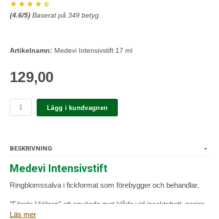
(
4.6
/5)
Baserat på
349
betyg.
Artikelnamn:
Medevi Intensivstift 17 ml
129,00
Lägg i kundvagnen
BESKRIVNING
Medevi Intensivstift
Ringblomssalva i fickformat som förebygger och behandlar.
"Första Hjälpen" att använda mot klåda vid insektsbett, nariga
Läs mer
fingertoppar, läppar, skoskav, små rivsår när du rört dig i skog