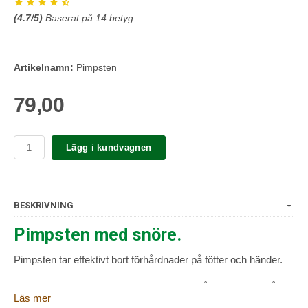
(
4.7
/5)
Baserat på
14
betyg.
Artikelnamn:
Pimpsten
79,00
Lägg i kundvagnen
BESKRIVNING
Pimpsten med snöre.
Pimpsten tar effektivt bort förhårdnader på fötter och händer.
Den här hänger du enkelt upp i sitt snöre så har du kolla på
Läs mer
vart den är.