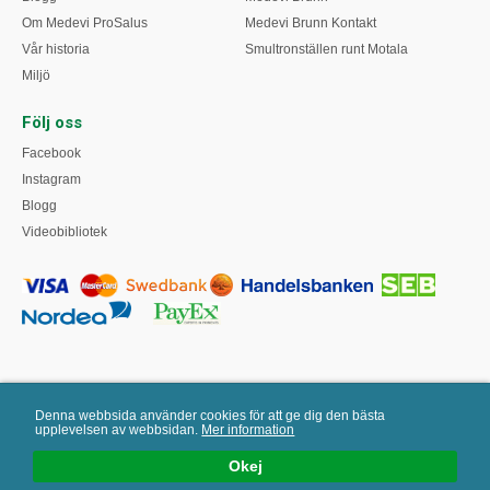
Om Medevi ProSalus
Medevi Brunn Kontakt
Vår historia
Smultronställen runt Motala
Miljö
Följ oss
Facebook
Instagram
Blogg
Videobibliotek
Denna webbsida använder cookies för att ge dig den bästa
upplevelsen av webbsidan.
Mer information
Mail:
info@medevisalvan.se
| Tel: 0141-92222 | E-handelslösning från
Okej
eValent Group