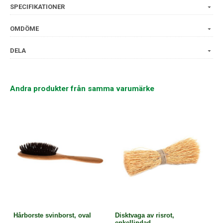
SPECIFIKATIONER
Använd den i badet, duschen eller vid fotbad. Skall ej
användas torr.
OMDÖME
ca 5-8cm i diameter.
DELA
Pimpsten är en vulkanisk sten som används till bl.a. peeling.
Andra produkter från samma varumärke
100% naturlig.
Hårborste svinborst, oval
Disktvaga av risrot,
enkellindad