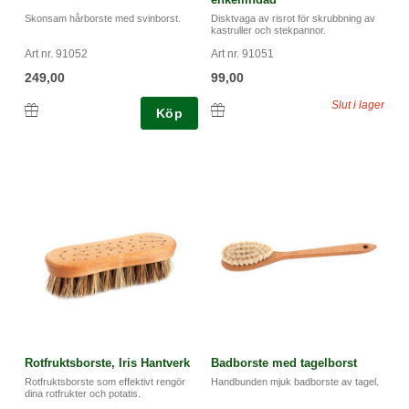
Skonsam hårborste med svinborst.
Disktvaga av risrot för skrubbning av
kastruller och stekpannor.
Art nr. 91052
Art nr. 91051
249,00
99,00
Slut i lager
Köp
Rotfruktsborste, Iris Hantverk
Badborste med tagelborst
Rotfruktsborste som effektivt rengör
Handbunden mjuk badborste av tagel.
dina rotfrukter och potatis.