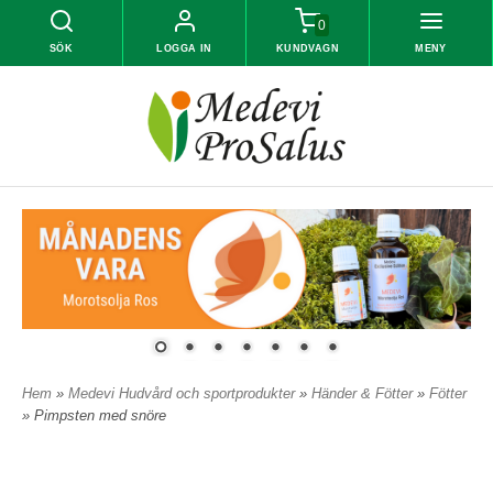
0
SÖK
LOGGA IN
KUNDVAGN
MENY
Hem
»
Medevi Hudvård och sportprodukter
»
Händer & Fötter
»
Fötter
» Pimpsten med snöre