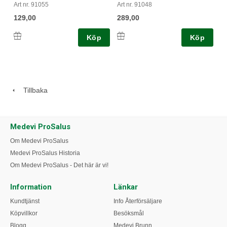
Art nr. 91055
Art nr. 91048
129,00
289,00
Köp
Köp
Tillbaka
Medevi ProSalus
Om Medevi ProSalus
Medevi ProSalus Historia
Om Medevi ProSalus - Det här är vi!
Information
Länkar
Kundtjänst
Info Återförsäljare
Köpvillkor
Besöksmål
Blogg
Medevi Brunn