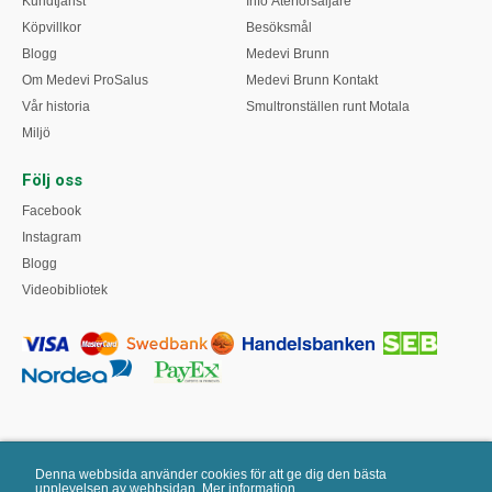
Kundtjänst
Info Återförsäljare
Köpvillkor
Besöksmål
Blogg
Medevi Brunn
Om Medevi ProSalus
Medevi Brunn Kontakt
Vår historia
Smultronställen runt Motala
Miljö
Följ oss
Facebook
Instagram
Blogg
Videobibliotek
Denna webbsida använder cookies för att ge dig den bästa
upplevelsen av webbsidan.
Mer information