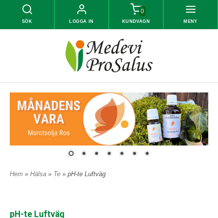
0
SÖK
LOGGA IN
KUNDVAGN
MENY
Hem
»
Hälsa
»
Te
» pH-te Luftväg
pH-te Luftväg