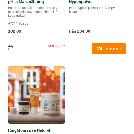
pH-te Matsmältning
Nyponpulver
Ett terapeutisk örtte som stimulerar
Hela nypon i pulverform från pH-
matsmältningssystemet, drick 1-2
balans.
koppar/dag.
Art nr. 90262
102,00
234,00
från
Slut i lager
Ringblomsalva Naturell