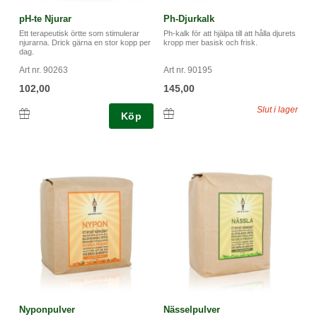
pH-te Njurar
Ph-Djurkalk
Ett terapeutisk örtte som stimulerar
Ph-kalk för att hjälpa till att hålla djurets
njurarna. Drick gärna en stor kopp per
kropp mer basisk och frisk.
dag.
Art nr. 90263
Art nr. 90195
102,00
145,00
Slut i lager
Köp
Nyponpulver
Nässelpulver