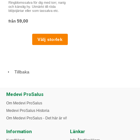
Ringblomssalva för dig med torr, narig
och känslig hy. Utmärkt till röda
blöjstjärtar eller som tassalva etc.
59,00
från
Tillbaka
Medevi ProSalus
Om Medevi ProSalus
Medevi ProSalus Historia
Om Medevi ProSalus - Det här är vi!
Information
Länkar