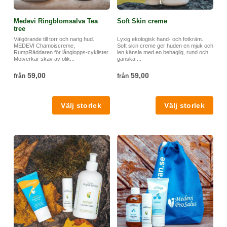
Medevi Ringblomsalva Tea
Soft Skin creme
tree
Välgörande till torr och narig hud.
Lyxig ekologisk hand- och fotkräm.
MEDEVI Chamoiscreme,
Soft skin creme ger huden en mjuk och
RumpRäddaren för långlopps-cyklister.
len känsla med en behaglig, rund och
Motverkar skav av olik...
ganska ...
59,00
59,00
från
från