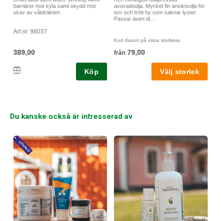
flower oil, melaleuca alternifolia leaf oil, limonene1. 1från
barriärer mot kyla samt skydd mot
avocadoolja. Mycket fin ansiktsolja för
skav av våtdräkten.
torr och trött hy som saknar lyster.
eteriska oljor.
Passar även di...
Art nr. 98037
Kort datum på vissa storlekar.
389,00
79,00
från
Köp
Du kanske också är intresserad av