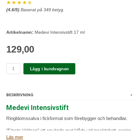
(
4.6
/5)
Baserat på
349
betyg.
Artikelnamn:
Medevi Intensivstift 17 ml
129,00
Lägg i kundvagnen
BESKRIVNING
Medevi Intensivstift
Ringblomssalva i fickformat som förebygger och behandlar.
"Första Hjälpen" att använda mot klåda vid insektsbett, nariga
Läs mer
fingertoppar, läppar, skoskav, små rivsår när du rört dig i skog