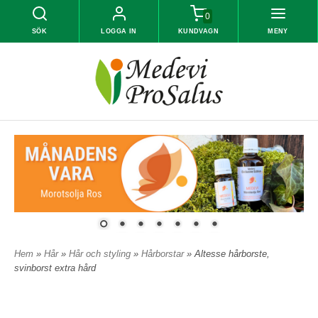
0
SÖK
LOGGA IN
KUNDVAGN
MENY
Hem
»
Hår
»
Hår och styling
»
Hårborstar
» Altesse hårborste,
svinborst extra hård