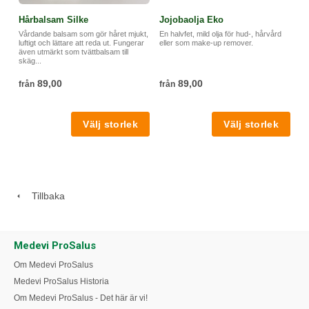
Hårbalsam Silke
Jojobaolja Eko
Vårdande balsam som gör håret mjukt,
En halvfet, mild olja för hud-, hårvård
luftigt och lättare att reda ut. Fungerar
eller som make-up remover.
även utmärkt som tvättbalsam till
skäg...
89,00
89,00
från
från
Tillbaka
Medevi ProSalus
Om Medevi ProSalus
Medevi ProSalus Historia
Om Medevi ProSalus - Det här är vi!