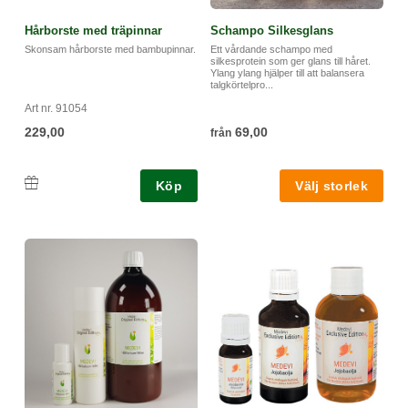
Hårborste med träpinnar
Schampo Silkesglans
Skonsam hårborste med bambupinnar.
Ett vårdande schampo med
silkesprotein som ger glans till håret.
Ylang ylang hjälper till att balansera
talgkörtelpro...
Art nr. 91054
229,00
69,00
från
Köp