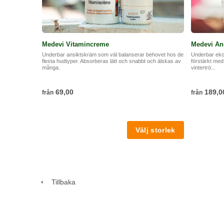
Medevi Vitamincreme
Medevi Ans
Underbar ansiktskräm som väl balanserar behovet hos de
Underbar ekol
flesta hudtyper. Absorberas lätt och snabbt och älskas av
förstärkt med 
många.
vintertrö...
69,00
189,0
från
från
Tillbaka