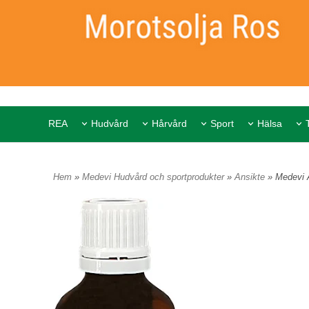
REA
Hudvård
Hårvård
Sport
Hälsa
Hem
»
Medevi Hudvård och sportprodukter
»
Ansikte
» Medevi 