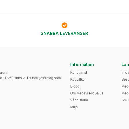
SNABBA LEVERANSER
Information
Län
obrunn
Kundtjänst
Info 
ill Rv50 finns vi. Ett familjeföretag som
Köpvillkor
Bes
Blogg
Mede
Om Medevi ProSalus
Mede
Vår historia
Smul
Miljö