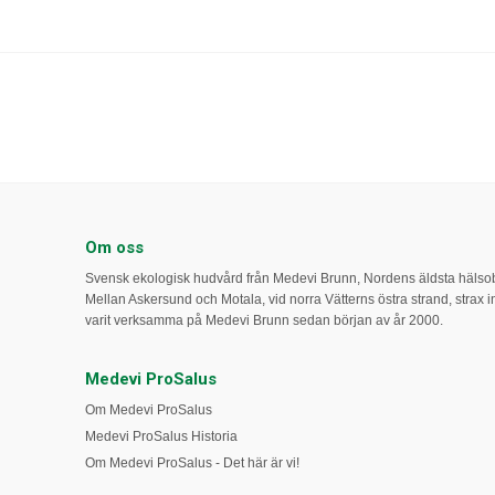
Om oss
Svensk ekologisk hudvård från Medevi Brunn, Nordens äldsta häls
Mellan Askersund och Motala, vid norra Vätterns östra strand, strax int
varit verksamma på Medevi Brunn sedan början av år 2000.
Medevi ProSalus
Om Medevi ProSalus
Medevi ProSalus Historia
Om Medevi ProSalus - Det här är vi!