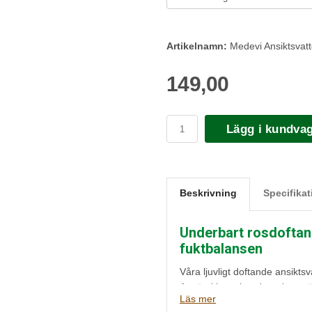
Artikelnamn:
Medevi Ansiktsvat
149,00
Lägg i kundva
Beskrivning
Specifikat
Underbart rosdoftand
fuktbalansen
Våra ljuvligt doftande ansikts
Använd i samband med rengör
Läs mer
huden för Vitamincrèmen, Lave