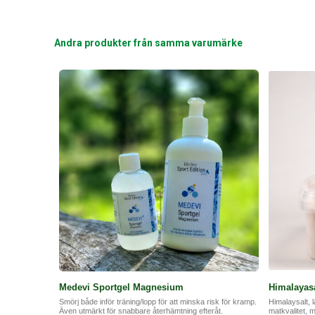
Andra produkter från samma varumärke
Medevi Sportgel Magnesium
Himalayasa
Smörj både inför träning/lopp för att minska risk för kramp.
Himalaysalt, l
Även utmärkt för snabbare återhämtning efteråt.
matkvalitet, 