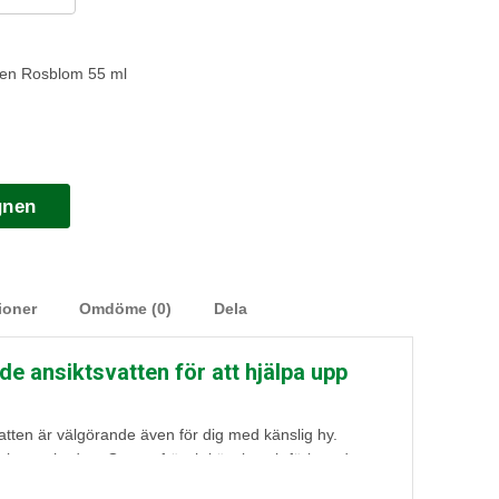
ten Rosblom 55 ml
gnen
ioner
Omdöme (0)
Dela
e ansiktsvatten för att hjälpa upp
vatten är välgörande även för dig med känslig hy.
ing av huden. Ger en fräsch känsla och förbereder
ndelsalvan, Havtornsalvan eller våra fina ansiktsoljor.