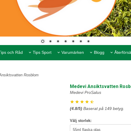
Tips och Råd
Tips Sport
Varumärken
Blogg
Återförsä
Ansiktsvatten Rosblom
Medevi Ansiktsvatten Ros
Medevi ProSalus
(
4.8
/5)
Baserat på
149
betyg.
Välj storlek: