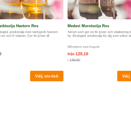
iktsolja Havtorn Ros
Medevi Morotsolja Ros
ogisk ansiktsolja med näringsrik havtorn
Serum som ger en fin lyster och vitalisering till
ros och E-vitamin. Ger fin lyster till
hy. Ekologisk ansiktsolja för dig som söker det 
Månadens vara Augusti
0
125,10
från
(
139,00
)