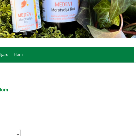
ljare
Hem
blom