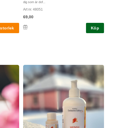
dig som är dof...
Art nr. 48051
69,00
Köp