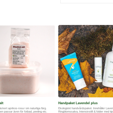
Uppfriskande även om du vill 
för vintertorr hud om du sitt
med spraypump.
Rosblomvatten*. *-eko.
Ingr INCI: Aqua, rosa damasc
lt
Handpaket Lavendel plus
äckert aprikos-rosa i sin naturliga färg.
Ekologiskt handvårdspaket. Innehåller Lave
men passar även för fotbad, peeling etc.
Ringblomssalva, Intensivstift & folder med tip