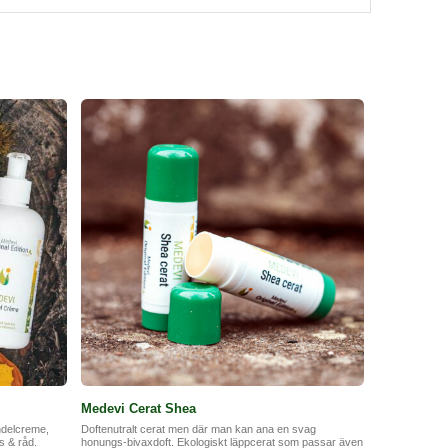
ge din hud en lätt dusch under om dagen. Underlättar
er mycket framför en dataskärm. 120ml flaskan levereras
ena.
Medevi Cerat Shea
ndelcreme,
Doftenutralt cerat men där man kan ana en svag
s & råd.
honungs-bivaxdoft. Ekologiskt läppcerat som passar även