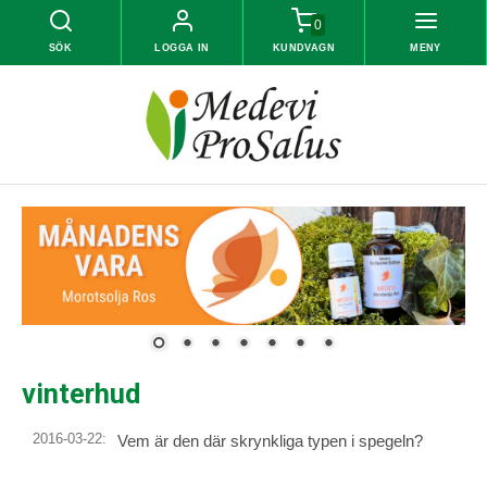
0
SÖK
LOGGA IN
KUNDVAGN
MENY
vinterhud
2016-03-22:
Vem är den där skrynkliga typen i spegeln?