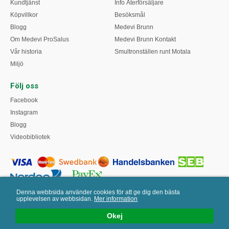
Kundtjänst
Info Återförsäljare
Köpvillkor
Besöksmål
Blogg
Medevi Brunn
Om Medevi ProSalus
Medevi Brunn Kontakt
Vår historia
Smultronställen runt Motala
Miljö
Följ oss
Facebook
Instagram
Blogg
Videobibliotek
Denna webbsida använder cookies för att ge dig den bästa
upplevelsen av webbsidan.
Mer information
Okej