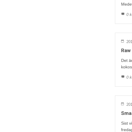
Medev
0 k
201
Raw 
Det är
kokos
0 k
201
Smas
Sist 
fredag