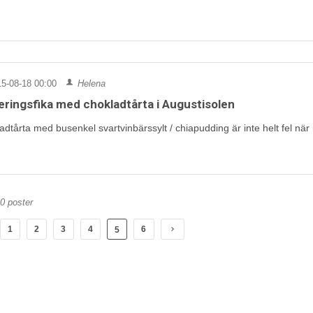
5-08-18 00:00
Helena
eringsfika med chokladtårta i Augustisolen
adtårta med busenkel svartvinbärssylt / chiapudding är inte helt fel n
30 poster
1
2
3
4
6
5