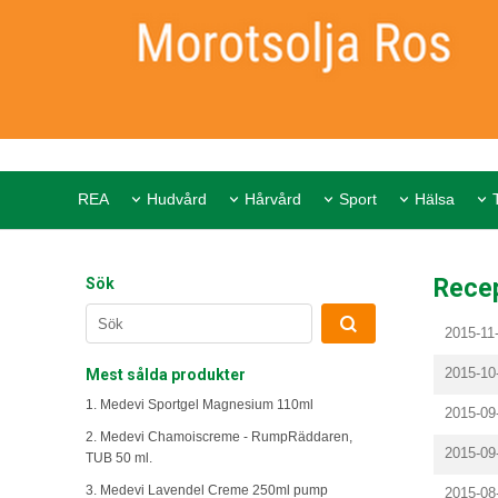
REA
Hudvård
Hårvård
Sport
Hälsa
Rece
Sök
2015-11
2015-10
Mest sålda produkter
1. Medevi Sportgel Magnesium 110ml
2015-09
2. Medevi Chamoiscreme - RumpRäddaren,
2015-09
TUB 50 ml.
3. Medevi Lavendel Creme 250ml pump
2015-08