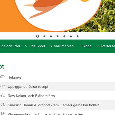
Tips och Råd
Tips Sport
Varumärken
Blogg
Återförsä
pt
-07:
Helgmys!
-08:
Uppiggande Juice recept
-25:
Raw Kokos- och Blåbärstårta
-04:
Smaskig Banan & jordnötskräm + smarriga hallon bollar!
-18:
Planeringsfika med chokladtårta i Augustisolen