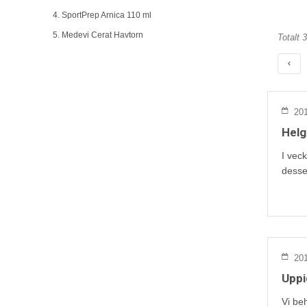
4. SportPrep Arnica 110 ml
5. Medevi Cerat Havtorn
Totalt 
201
Helg
I vec
desser
201
Uppi
Vi beh