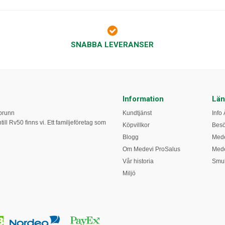
SNABBA LEVERANSER
Information
Län
obrunn
Kundtjänst
Info 
ill Rv50 finns vi. Ett familjeföretag som
Köpvillkor
Bes
Blogg
Mede
Om Medevi ProSalus
Mede
Vår historia
Smul
Miljö