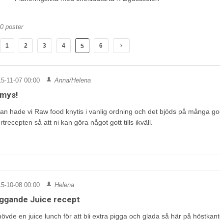
30 poster
1
2
3
4
6
5
5-11-07 00:00
Anna/Helena
mys!
kan hade vi Raw food knytis i vanlig ordning och det bjöds på många god
trecepten så att ni kan göra något gott tills ikväll.
5-10-08 00:00
Helena
ggande Juice recept
övde en juice lunch för att bli extra pigga och glada så här på höstkant