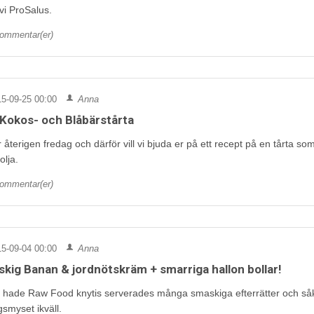
i ProSalus.
ommentar(er)
5-09-25 00:00
Anna
Kokos- och Blåbärstårta
 återigen fredag och därför vill vi bjuda er på ett recept på en tårta s
olja.
ommentar(er)
5-09-04 00:00
Anna
kig Banan & jordnötskräm + smarriga hallon bollar!
vi hade Raw Food knytis serverades många smaskiga efterrätter och såkla
smyset ikväll.